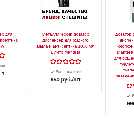
ер для
Металлический дозатор
Дозатор 
тисептика
диспенсер для жидкого
диспен
 W
мыла и антисептика 1000 мл
кнопкой
1 литр Mantella
Mantella
для общес
туалет
чии
туале
Есть в наличии
шт
заведени
650
руб.
/шт
Е
99