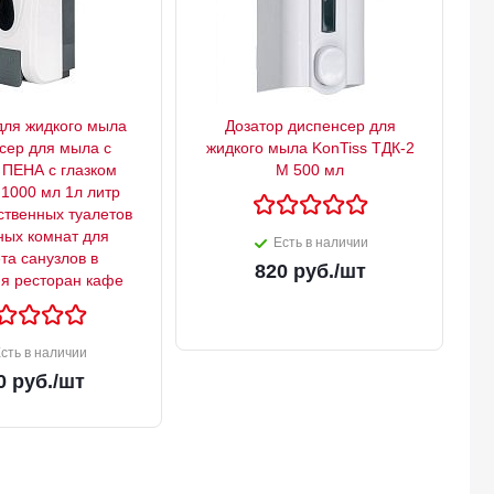
для жидкого мыла
Дозатор диспенсер для
сер для мыла с
жидкого мыла KonTiss ТДК-2
 ПЕНА с глазком
М 500 мл
 1000 мл 1л литр
твенных туалетов
ных комнат для
Есть в наличии
та санузлов в
820
руб.
/шт
я ресторан кафе
сть в наличии
0
руб.
/шт