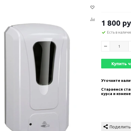
1 800
ру
Есть в наличи
Купить 
Уточните нали
Стараемся став
курса и измен