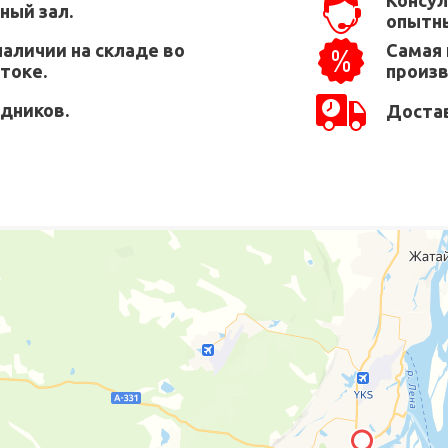
Консул
ный зал.
опытны
наличии на складе во
Самая 
токе.
произ
едников.
Достав