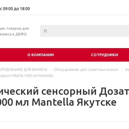
с 09:00 до 18:00
щик товаров для
бизнеса в ДВФО
О КОМПАНИИ
СОТРУДНИКИ
ОРУДОВАНИЕ ДЛЯ БИЗНЕСА
-
Оборудование для туалетных комнат
-
Н
идкого МЫЛА 1000 мл Mantella
ический сенсорный Доза
0 мл Mantella Якутске