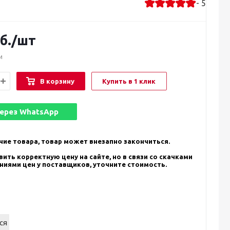
- 5
б.
/шт
и
В корзину
Купить в 1 клик
через
WhatsApp
чие товара, товар может внезапно закончиться.
ить корректную цену на сайте, но в связи со скачками
ениями цен у поставщиков, уточните стоимость.