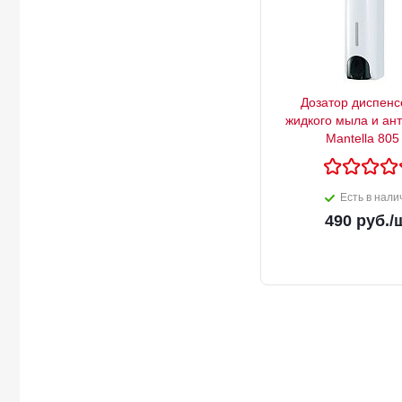
Дозатор диспенс
жидкого мыла и ан
Mantella 805
Есть в нали
490
руб.
/