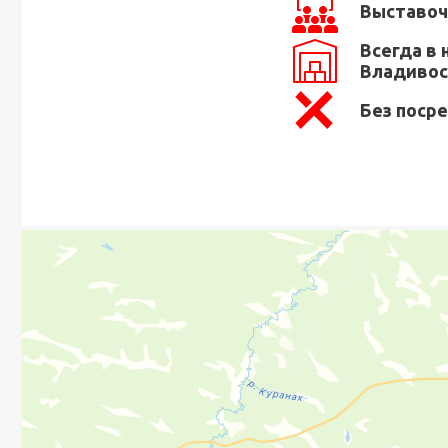
Выставоч
Всегда в 
Владивос
Без поср