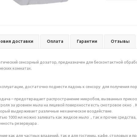
ловия доставки
Оплата
Гарантии
Отзывы
атический сенсорный дозатор, предназначен для бесконтактной обраб
ческих комнатах.
ксплуатации, достаточно поднести ладонь к сенсору для получения пор
одача – предотвращает распространение микробов, вызванных прикос
роля за уровнем мыла на лицевой поверхности есть смотровое окно . К
оторый выдерживает различные механическое воздействие.
тью 1000 мл можно заливать как жидкое мыло , так и прочие средства,
нность резервуара .
ние как для частных владений, так и для гостиниц, кафе, столовых и 