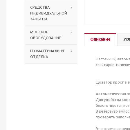
СРЕДСТВА
ИНДИВИДУАЛЬНОЙ
Столы с лавками
Биометрические терминалы
ЗАЩИТЫ
Вызывные панели
МОРСКОЕ
ОБОРУДОВАНИЕ
Описание
Ус
Комплекты для дистанционного управления
ГЕОМАТЕРИАЛЫ И
ОТДЕЛКА
Аккумуляторы аккумуляторные батареи для ИБП
Настенный, автом
санитарно-гигиени
Дозатор прост в э
Автоматическая п
Для удобства конт
белого цвета , к
В резервуар емкос
проверять заполне
Это отличное реше